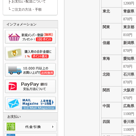
├
お支払い/配送について
1200円
└
ご注文の方法・手順
東北
青森県
870円
インフォメーション
関東
東京都
810円
信越
新潟県
870円
東海
愛知県
870円
北陸
石川県
870円
関西
大阪府
970円
中国
広島県
1100円
お支払い
四国
香川県
1100円