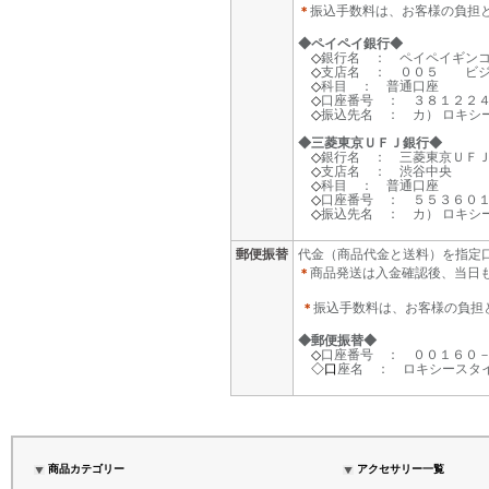
振込手数料は、お客様の負担
＊
◆ペイペイ銀行◆
◇
銀行名 ： ペイペイギン
◇
支店名 ： ００５ ビジ
◇
科目 ： 普通口座
◇
口座番号 ： ３８１２２
◇
振込先名 ： カ） ロキシ
◆三菱東京ＵＦＪ銀行◆
◇
銀行名 ： 三菱東京ＵＦ
◇
支店名 ： 渋谷中央
◇
科目 ： 普通口座
◇
口座番号 ： ５５３６０
◇
振込先名 ： カ） ロキシ
郵便振替
代金（商品代金と送料）を指定
商品発送は入金確認後、当日
＊
振込手数料は、お客様の負担
＊
◆郵便振替◆
◇
口座番号 ： ００１６０
◇口
座名 ： ロキシースタ
商品カテゴリー
アクセサリー一覧