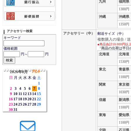
九州
福岡県
1300円
沖縄
沖縄県
1350円
アクセサリー検索
アクセサリー（中）
郵送サイズ（中） 
キーワード
複数購入の場合 / 
●商品合計10.000円
商品の出荷は平日
価格範囲
「
北海道
北海道
円～
円
1530円
東北
青森県
2026年8月
1100円
日
月
火
水
木
金
土
1
関東
東京都
2
3
4
5
6
7
8
1030円
9
10
11
12
13
14
15
16
17
18
19
20
21
22
信越
新潟県
23
24
25
26
27
28
29
1100円
30
31
東海
愛知県
1100円
北陸
石川県